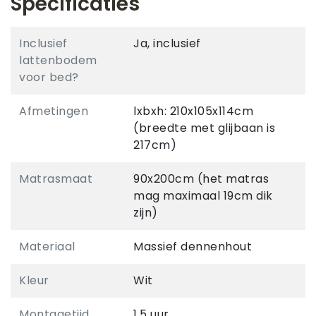
Specificaties
Inclusief
Ja, inclusief
lattenbodem
voor bed?
Afmetingen
lxbxh: 210x105x114cm
(breedte met glijbaan is
217cm)
Matrasmaat
90x200cm (het matras
mag maximaal 19cm dik
zijn)
Materiaal
Massief dennenhout
Kleur
Wit
Montagetijd
1,5 uur