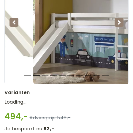
Vorige
Volg
Varianten
Loading...
494,-
546,-
Je bespaart nu
52,-