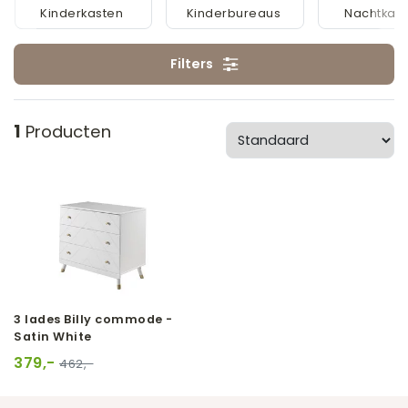
Kinderkasten
Kinderbureaus
Nachtkast
Filters
1
Producten
3 lades Billy commode -
Satin White
379,-
462,-