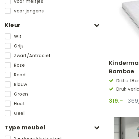
voor meisjes
voor jongens
Kleur
Wit
Grijs
Zwart/Antraciet
Kindermat
Roze
Bamboe
Rood
Dikte 18
Blauw
Druk ver
Groen
319,-
369
Hout
Geel
Type meubel
2 - deurs kledingkast