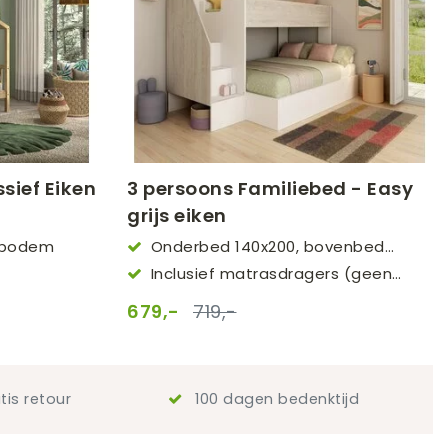
sief Eiken
3 persoons Familiebed - Easy
grijs eiken
enbodem
Onderbed 140x200, bovenbed
90x200
Inclusief matrasdragers (geen
lattenbodem nodig)
679,-
719,-
tis retour
100 dagen bedenktijd