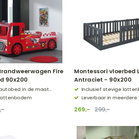
Brandweerwagen Fire
Montessori vloerbed
od 90x200
Antraciet - 90x200
 autobed in de maat
Inclusief stevige latt
f lattenbodem
Leverbaar in meerdere 
,-
269,-
299,-