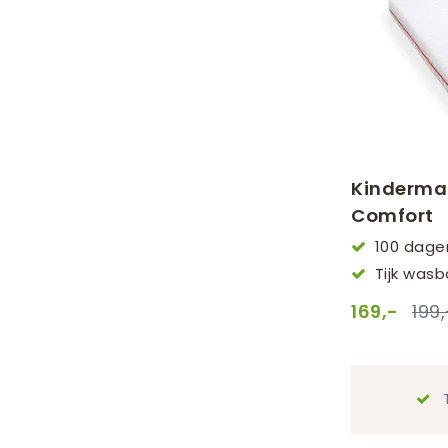
Kindermat
Comfort
100 dage
Tijk was
169,-
199,
T