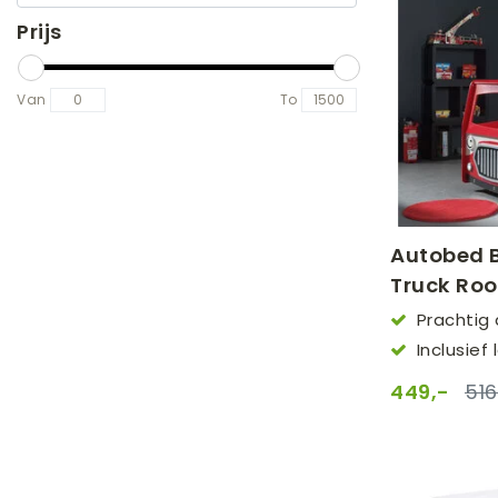
Prijs
Van
To
Autobed 
Truck Ro
Prachtig
90x200
Inclusie
449,-
516