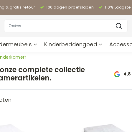
ing & gratis retour
100 dagen proefslapen
110% Laagste 
ndermeubels
Kinderbeddengoed
Accesso
kinderkamerr
onze complete collectie
4,8
amerartikelen.
cten