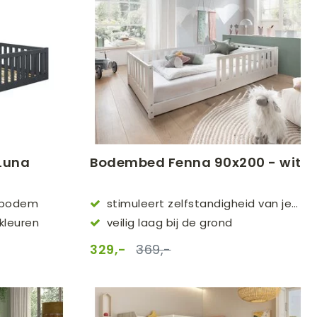
 Luna
Bodembed Fenna 90x200 - wit
enbodem
stimuleert zelfstandigheid van je
kind
kleuren
veilig laag bij de grond
329,-
369,-