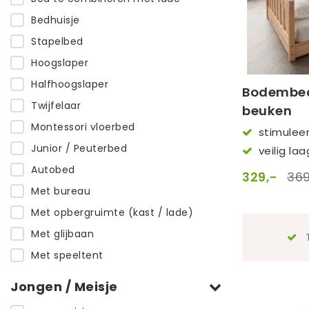
Bedhuisje
Stapelbed
Hoogslaper
Halfhoogslaper
Bodembed
Twijfelaar
beuken
Montessori vloerbed
stimuleer
kind
Junior / Peuterbed
veilig la
Autobed
329,-
369
Met bureau
Met opbergruimte (kast / lade)
Met glijbaan
T
Met speeltent
Jongen / Meisje