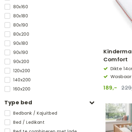
80x160
80x180
80x190
80x200
90x180
Kindermat
90x190
Comfort
90x200
Dikte 14
120x200
Wasbaar 
140x200
189,-
229
160x200
Type bed
Bedbank / Kajuitbed
Bed / Ledikant
Bed te combineren met lade