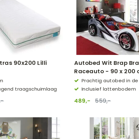
ras 90x200 Lilli
Autobed Wit Brap Br
Raceauto - 90 x 200
cm
Prachtig autobed in d
90x200
lagend traagschuimlaag
Inclusief lattenbodem
,-
489,-
559,-