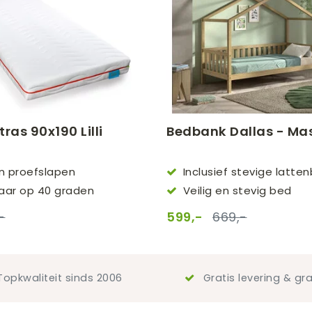
ras 90x190 Lilli
Bedbank Dallas - Mas
n proefslapen
Inclusief stevige latt
baar op 40 graden
Veilig en stevig bed
-
599,-
669,-
opkwaliteit sinds 2006
Gratis levering & gra