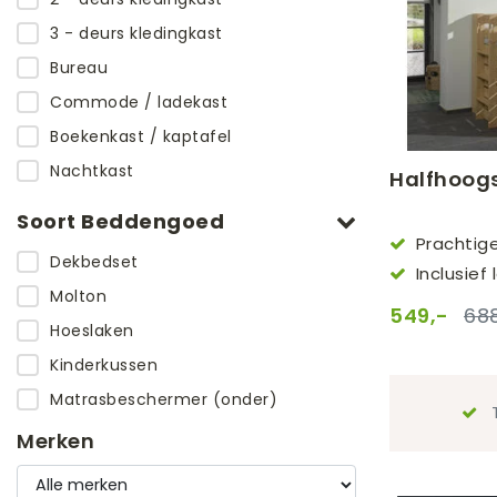
3 - deurs kledingkast
Bureau
Commode / ladekast
Boekenkast / kaptafel
Nachtkast
Halfhoogs
Soort Beddengoed
Prachtige
Dekbedset
maat 90x20
Inclusie
Molton
549,-
688
Hoeslaken
Kinderkussen
Matrasbeschermer (onder)
T
Merken