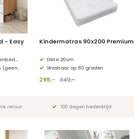
d - Easy
Kindermatras 90x200 Premium
venbed
Dikte 20cm
s (geen
Wasbaar op 60 graden
299,-
349,-
tis retour
100 dagen bedenktijd