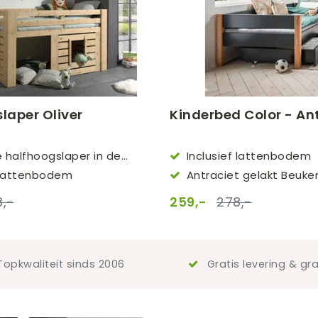
laper Oliver
Kinderbed Color - An
 halfhoogslaper in de
Inclusief lattenbodem
0
f lattenbodem
Antraciet gelakt Beuke
MDF
,-
259,-
278,-
opkwaliteit sinds 2006
Gratis levering & gra