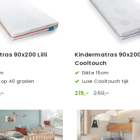
ras 90x200 Lilli
Kindermatras 90x200 L
Cooltouch
cm
Dikte 15cm
op 40 graden
Luxe Cooltouch tijk
,-
219,-
259,-