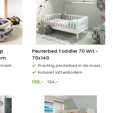
ap
Peuterbed Toddler 70 Wit -
 cm
70x140
e maat
Prachtig peuterbed in de maat
70x140
Inclusief lattenbodem
159,-
194,-