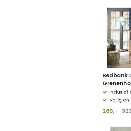
Bedbank D
Grenenho
Inclusie
Veilig en
269,-
333