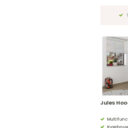
T
Jules Hoo
Multifun
(90x200cm)
Ingebouw