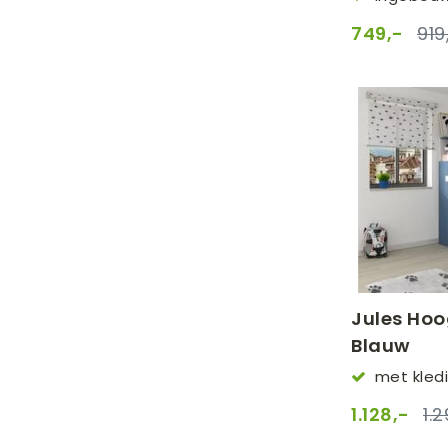
opbergvakk
749,-
919
Jules Hoo
Blauw
met kled
1.128,-
1.