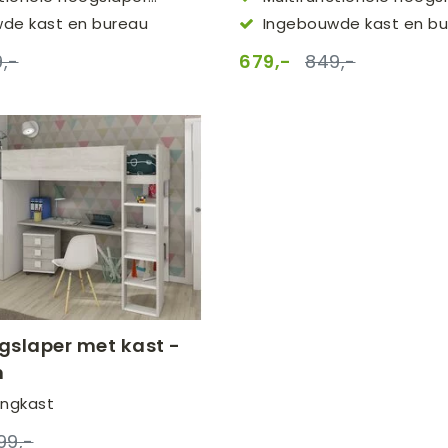
(90x200cm)
de kast en bureau
Ingebouwde kast en b
,-
679,-
849,-
gslaper met kast -
n
ingkast
299,-