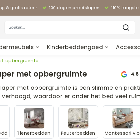
ing & gratis retour
100 dagen proefslapen
110% Laagste 
ndermeubels
Kinderbeddengoed
Accesso
et opbergruimte
aper met opbergruimte
4,8
laper met opbergruimte is een slimme en prakti
 verhoogd, waardoor er onder het bed veel ruim
bedd
Tienerbedden
Peuterbedden
Montessori vlo