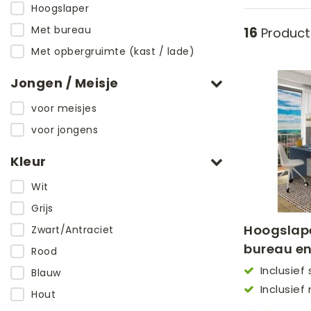
edden
en
Hoogslaper
Met bureau
16
Product
Met opbergruimte (kast / lade)
Jongen / Meisje
voor meisjes
voor jongens
Kleur
Wit
Grijs
Hoogslap
Zwart/Antraciet
bureau e
Rood
Inclusief
Blauw
Inclusie
Hout
lattenbode