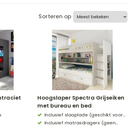
s
Sorteren op
traciet
Hoogslaper Spectra Grijseiken
met bureau en bed
u
Inclusief slaaplade (geschikt voor
een matras van 90x190)
Inclusief matrasdragers (geen
lattenbodem nodig)