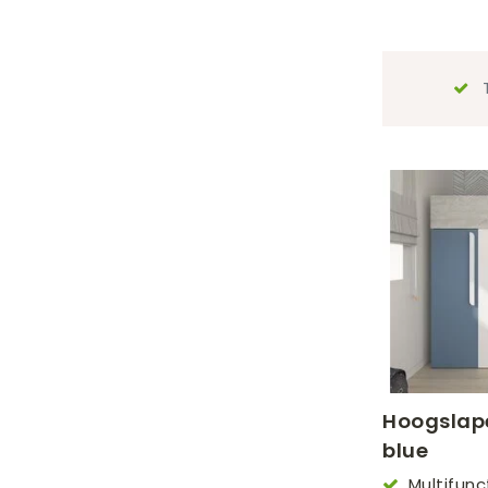
T
Hoogslap
blue
Multifun