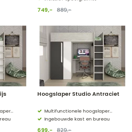
749,-
889,-
ijs
Hoogslaper Studio Antraciet
laper
Multifunctionele hoogslaper
(90x200cm)
ureau
Ingebouwde kast en bureau
699,-
829,-