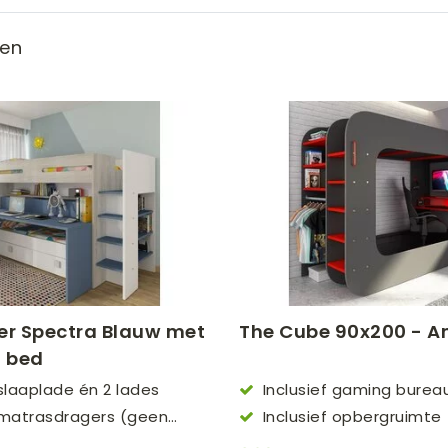
erbedden
en
er Spectra Blauw met
The Cube 90x200 - An
n bed
 slaaplade én 2 lades
Inclusief gaming burea
f matrasdragers (geen
Inclusief opbergruimte
m nodig)