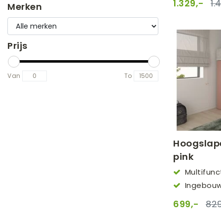
1.329,-
1.
Merken
Prijs
Van
To
Hoogslape
pink
Multifun
(90x200cm)
Ingebouw
699,-
829