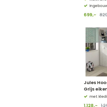
(90x200cm)
Ingebouw
699,-
829
Jules Hoo
Grijs eike
met kled
1.128,-
1.