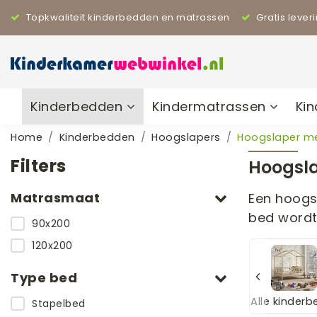
Topkwaliteit kinderbedden en matrassen
Gratis lever
Kinderbedden
Kindermatrassen
Ki
Home
Kinderbedden
Hoogslapers
Hoogslaper m
Filters
Hoogsl
Matrasmaat
Een hoogs
bed wordt
90x200
120x200
Type bed
bedde
Kajuitbedden
Overige kinderb
Alle kinder
Stapelbed