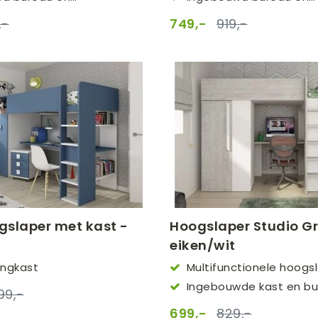
en
opbergvakken
,-
749,-
919,-
gslaper met kast -
Hoogslaper Studio Gr
eiken/wit
ingkast
Multifunctionele hoogs
(90x200cm)
Ingebouwde kast en b
299,-
699,-
829,-