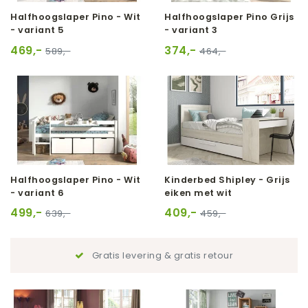
Halfhoogslaper Pino - Wit
Halfhoogslaper Pino Grijs
- variant 5
- variant 3
469,-
374,-
589,-
464,-
Halfhoogslaper Pino - Wit
Kinderbed Shipley - Grijs
- variant 6
eiken met wit
499,-
409,-
639,-
459,-
Gratis levering & gratis retour