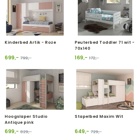
Kinderbed Artik - Roze
Peuterbed Toddler 71 wit -
70x140
699,-
169,-
799,-
172,-
Hoogslaper Studio
Stapelbed Maxim Wit
Antique pink
699,-
649,-
829,-
729,-