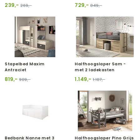
239,-
729,-
269,-
849,-
Stapelbed Maxim
Halfhoogslaper Sam -
Antraciet
met 2 ladekasten
819,-
1.149,-
909,-
1.187,-
Bedbank Nanne met 3
Halfhoogslaper Pino Grijs