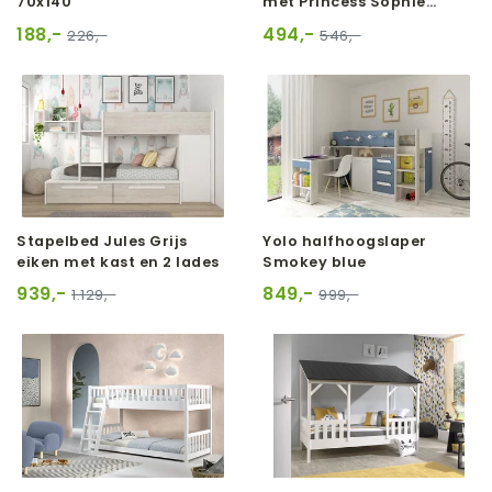
70x140
met Princess Sophie
speeltent
188,-
494,-
226,-
546,-
Stapelbed Jules Grijs
Yolo halfhoogslaper
eiken met kast en 2 lades
Smokey blue
939,-
849,-
1.129,-
999,-