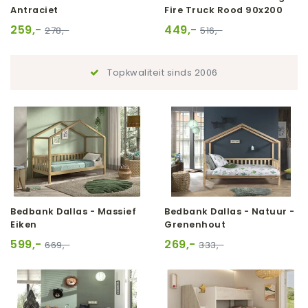
Antraciet
Fire Truck Rood 90x200
259,-
449,-
278,-
516,-
Topkwaliteit sinds 2006
Bedbank Dallas - Massief
Bedbank Dallas - Natuur -
Eiken
Grenenhout
599,-
269,-
669,-
333,-