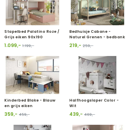
Stapelbed Palatino Roze /
Bedhuisje Cabane -
Grijs eiken 90x190
Naturel Grenen - bedbank
1.099,-
219,-
1.199,-
259,-
Kinderbed Blake - Blauw
Halfhoogslaper Color -
en grijs eiken
Wit
359,-
439,-
459,-
469,-