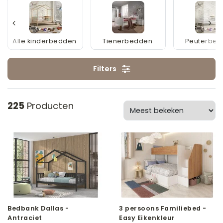
Alle kinderbedden
Tienerbedden
Peuterbe
Filters
225
Producten
Bedbank Dallas -
3 persoons Familiebed -
Antraciet
Easy Eikenkleur