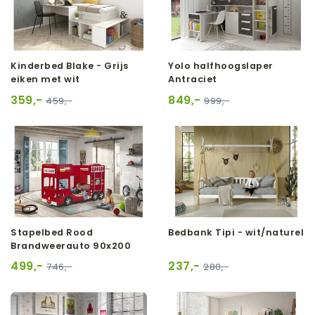
Kinderbed Blake - Grijs
Yolo halfhoogslaper
eiken met wit
Antraciet
359,-
849,-
459,-
999,-
Stapelbed Rood
Bedbank Tipi - wit/naturel
Brandweerauto 90x200
499,-
237,-
746,-
280,-