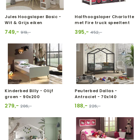
Jules Hoogslaper Basic -
Halfhoogslaper Charlotte
Wit & Grijs eiken
met Fire truck speeltent
749,-
395,-
919,-
452,-
Kinderbed Billy - Olijf
Peuterbed Dallas -
groen - 90x200
Antraciet - 70x140
279,-
188,-
286,-
226,-