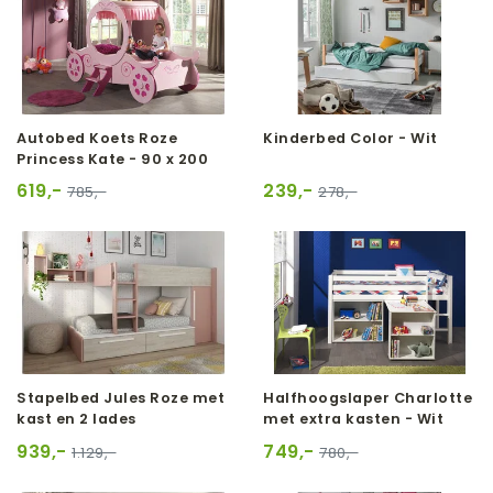
Autobed Koets Roze
Kinderbed Color - Wit
Princess Kate - 90 x 200
619,-
239,-
785,-
278,-
Stapelbed Jules Roze met
Halfhoogslaper Charlotte
kast en 2 lades
met extra kasten - Wit
939,-
749,-
1.129,-
780,-