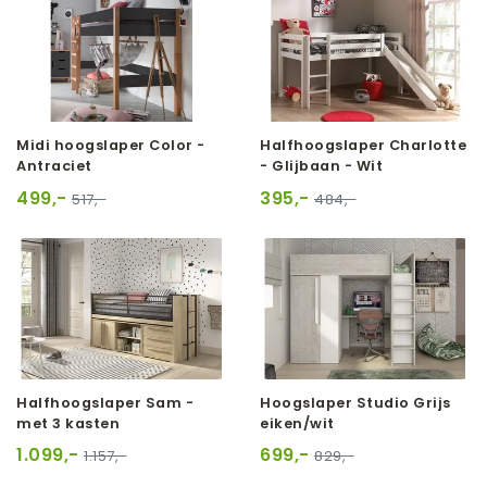
Midi hoogslaper Color -
Halfhoogslaper Charlotte
Antraciet
- Glijbaan - Wit
499,-
395,-
517,-
484,-
Halfhoogslaper Sam -
Hoogslaper Studio Grijs
met 3 kasten
eiken/wit
1.099,-
699,-
1.157,-
829,-