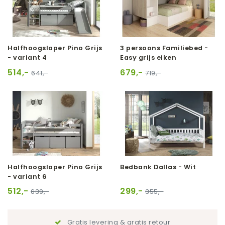
Halfhoogslaper Pino Grijs
3 persoons Familiebed -
- variant 4
Easy grijs eiken
514,-
679,-
641,-
719,-
Halfhoogslaper Pino Grijs
Bedbank Dallas - Wit
- variant 6
512,-
299,-
639,-
355,-
Gratis levering & gratis retour