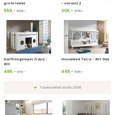
grote lades
- variant 2
559,-
305,-
659,-
378,-
Halfhoogslaper Freya -
Housebed Terra - Wit Dak
Wit
489,-
449,-
613,-
591,-
Topkwaliteit sinds 2006