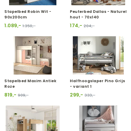
Stapelbed Robin Wit -
Peuterbed Dallas - Naturel
90x200cm
hout - 70x140
1.089,-
174,-
1.350,-
204,-
Stapelbed Maxim Antiek
Halfhoogslaper Pino Grijs
Roze
- variant 1
819,-
299,-
909,-
333,-