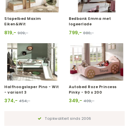
Stapelbed Maxim
Bedbank Emma met
Eiken&Wit
logeerlade
819,-
799,-
909,-
880,-
Halfhoogslaper Pino - Wit
Autobed Roze Princess
- variant 3
Pinky - 90 x 200
374,-
349,-
454,-
409,-
Topkwaliteit sinds 2006