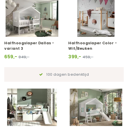
Halfhoogslaper Dallas -
Halfhoogslaper Color -
variant 3
Wit/Beuken
659,-
399,-
849,-
459,-
100 dagen bedenktijd