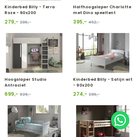
Kinderbed Billy - Terra
Halfhoogslaper Charlotte
Roze - 90x200
met Dino speeltent
279,-
395,-
286,-
452,-
Hoogslaper Studio
Kinderbed Billy - Satijn wit
Antraciet
- 90x200
699,-
274,-
829,-
286,-