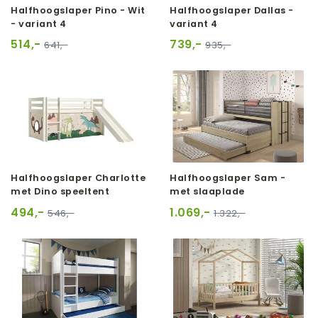
Halfhoogslaper Pino - Wit
Halfhoogslaper Dallas -
- variant 4
variant 4
514,-
739,-
641,-
935,-
Halfhoogslaper Charlotte
Halfhoogslaper Sam -
met Dino speeltent
met slaaplade
494,-
1.069,-
546,-
1.322,-