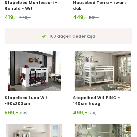
Stapelbed Montessori -
Housebed Terra - zwart
Ronald - Wit
dak
419,-
449,-
449,-
591,-
100 dagen bedenktijd
Stapelbed Luca Wit
Stapelbed Wit PINO -
-90x200cm
140cm hoog
569,-
499,-
699,-
591,-