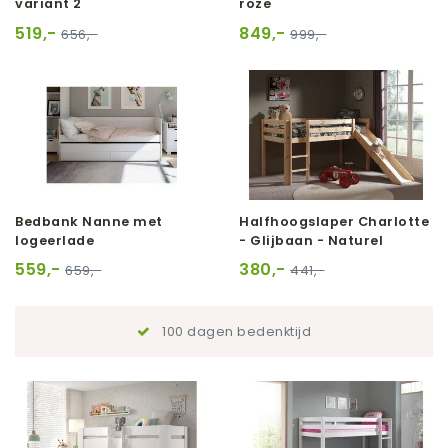
variant 2
roze
519,-
849,-
656,-
999,-
Bedbank Nanne met
Halfhoogslaper Charlotte
logeerlade
- Glijbaan - Naturel
559,-
380,-
659,-
441,-
100 dagen bedenktijd