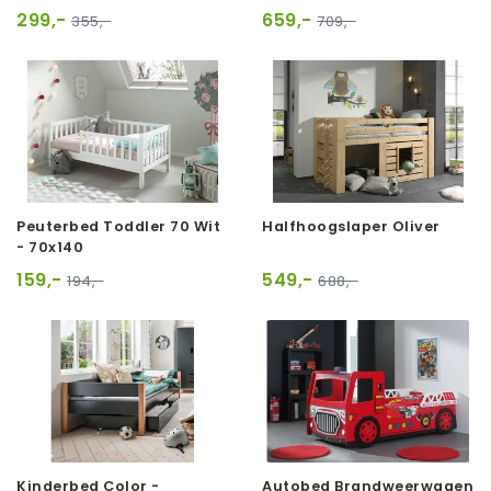
299,-
659,-
355,-
709,-
Peuterbed Toddler 70 Wit
Halfhoogslaper Oliver
- 70x140
159,-
549,-
194,-
688,-
Kinderbed Color -
Autobed Brandweerwagen