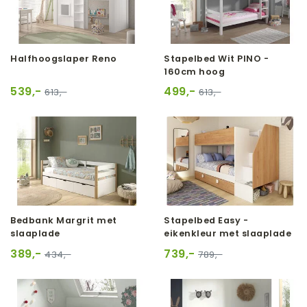
Halfhoogslaper Reno
Stapelbed Wit PINO -
160cm hoog
539,-
499,-
613,-
613,-
Bedbank Margrit met
Stapelbed Easy -
slaaplade
eikenkleur met slaaplade
389,-
739,-
434,-
789,-