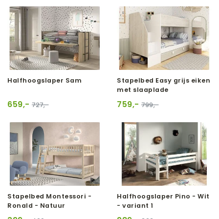
Halfhoogslaper Sam
Stapelbed Easy grijs eiken
met slaaplade
659,-
759,-
727,-
799,-
Stapelbed Montessori -
Halfhoogslaper Pino - Wit
Ronald - Natuur
- variant 1