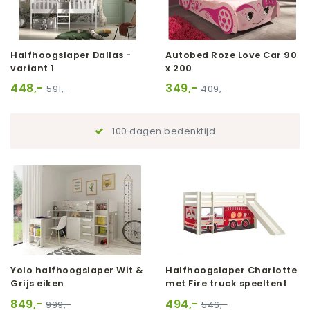
Halfhoogslaper Dallas -
Autobed Roze Love Car 90
variant 1
x 200
448,-
349,-
591,-
409,-
100 dagen bedenktijd
Yolo halfhoogslaper Wit &
Halfhoogslaper Charlotte
Grijs eiken
met Fire truck speeltent
849,-
494,-
999,-
546,-