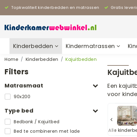
Topkwaliteit kinderbedden en matrassen
Gratis lever
Kinderbedden
Kindermatrassen
Ki
Home
Kinderbedden
Kajuitbedden
Filters
Kajuitb
Matrasmaat
Een kajuit
voor kind
90x200
Type bed
Bedbank / Kajuitbed
bedde
Kajuitbedden
Overige kinderb
Alle kinder
Bed te combineren met lade