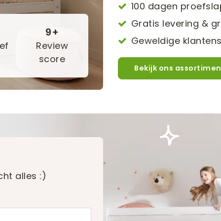
100 dagen proefsl
Gratis levering & gr
9+
Geweldige klantens
ef
Review
score
Bekijk ons assortimen
ht alles :)