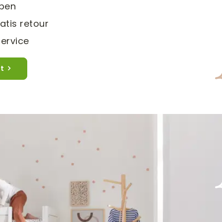
apen
atis retour
ervice
t