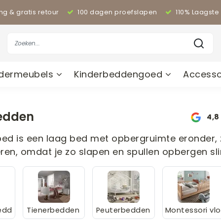
ing & gratis retour
100 dagen proefslapen
110% Laagste 
ndermeubels
Kinderbeddengoed
Accesso
edden
4,8
bed is een laag bed met opbergruimte eronder, z
eren, omdat je zo slapen en spullen opbergen sl
bedd
Tienerbedden
Peuterbedden
Montessori vlo