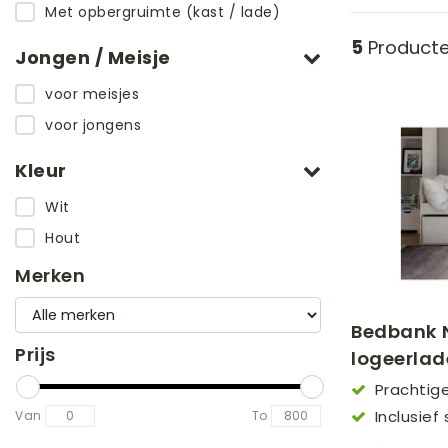
edden
en
Met opbergruimte (kast / lade)
5
Product
Jongen / Meisje
voor meisjes
voor jongens
Kleur
Wit
Hout
Merken
Bedbank 
Prijs
logeerlad
Prachtig
Inclusief
Van
To
90x190 matr