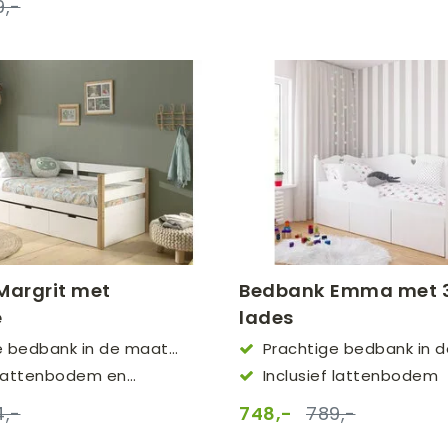
9,-
Margrit met
Bedbank Emma met 3
e
lades
e bedbank in de maat
Prachtige bedbank in 
90x200
f lattenbodem en
Inclusief lattenbodem
,-
748,-
789,-