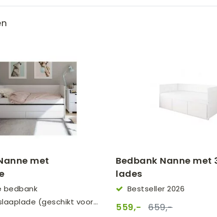
erbedden
en
Nanne met
Bedbank Nanne met 3 gro
e
lades
e bedbank
Bestseller 2026
 slaaplade (geschikt voor
559,-
659,-
as)