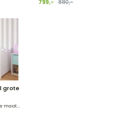
799,-
880,-
 grote
de maat