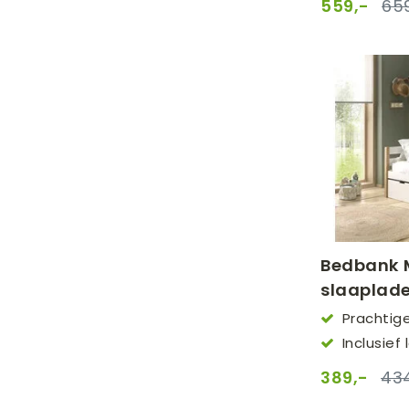
559,-
65
Bedbank 
slaaplad
Prachtig
90x200
Inclusie
slaaplade
389,-
434