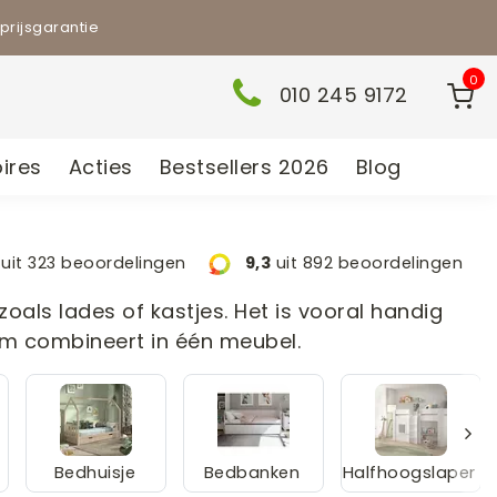
prijsgarantie
0
010 245 9172
ires
Acties
Bestsellers 2026
Blog
uit 323 beoordelingen
9,3
uit 892 beoordelingen
oals lades of kastjes. Het is vooral handig
im combineert in één meubel.
Bedhuisje
Bedbanken
Halfhoogslaper