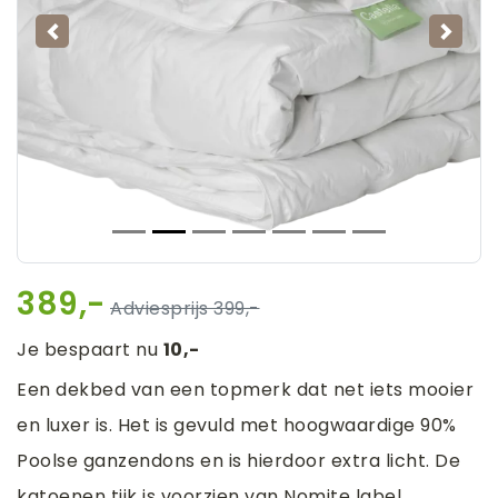
Vorige
Volg
389,-
399,-
Je bespaart nu
10,-
Een dekbed van een topmerk dat net iets mooier
en luxer is. Het is gevuld met hoogwaardige 90%
Poolse ganzendons en is hierdoor extra licht. De
katoenen tijk is voorzien van Nomite label,