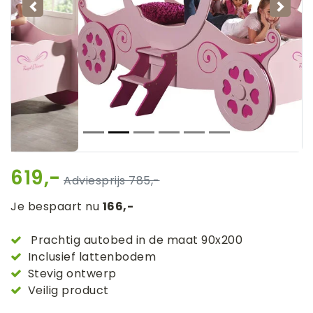
Vorige
Volg
619,-
785,-
Je bespaart nu
166,-
Prachtig autobed in de maat 90x200
Inclusief lattenbodem
Stevig ontwerp
Veilig product