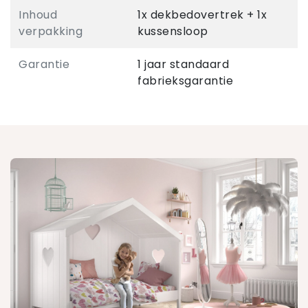
Inhoud
1x dekbedovertrek + 1x
verpakking
kussensloop
Garantie
1 jaar standaard
fabrieksgarantie