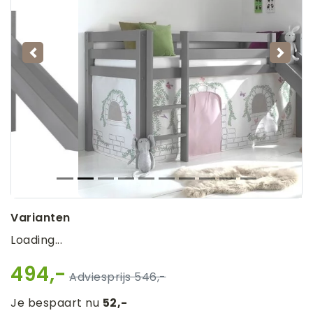
Vorige
Volg
Varianten
Loading...
494,-
546,-
Je bespaart nu
52,-