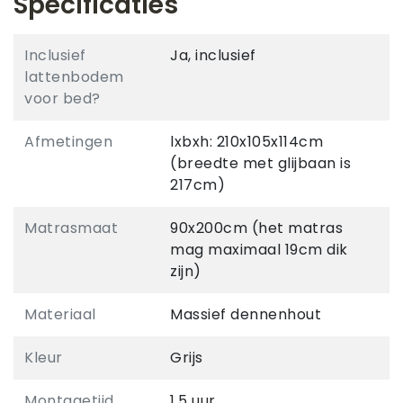
Specificaties
Inclusief
Ja, inclusief
lattenbodem
voor bed?
Afmetingen
lxbxh: 210x105x114cm
(breedte met glijbaan is
217cm)
Matrasmaat
90x200cm (het matras
mag maximaal 19cm dik
zijn)
Materiaal
Massief dennenhout
Kleur
Grijs
Montagetijd
1,5 uur