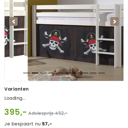
Vorige
Volg
Varianten
Loading...
395,-
452,-
Je bespaart nu
57,-