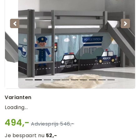
Vorige
Volg
Varianten
Loading...
494,-
546,-
Je bespaart nu
52,-