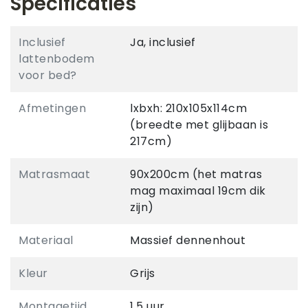
Specificaties
Inclusief
Ja, inclusief
lattenbodem
voor bed?
Afmetingen
lxbxh: 210x105x114cm
(breedte met glijbaan is
217cm)
Matrasmaat
90x200cm (het matras
mag maximaal 19cm dik
zijn)
Materiaal
Massief dennenhout
Kleur
Grijs
Montagetijd
1,5 uur