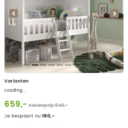
Vorige
Volg
Varianten
Loading...
659,-
849,-
Je bespaart nu
190,-