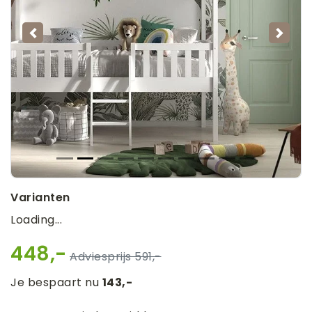
Vorige
Volg
Varianten
Loading...
448,-
591,-
Je bespaart nu
143,-