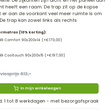
lte. De zijkanten zijn dicht en het paneel aan
t heeft een raam. De trap zit op de kopse
t er aan de voorkant veel meer ruimte is om
 De trap kan zowel links als rechts
dermatras (10% korting):
Lilli Comfort 90x200x14 (+€170,00)
Lilli Cooltouch 90x200x15 (+€197,00)
613,-
In mijn winkelwagen
jd: 1 tot 8 werkdagen - met bezorgafspraak