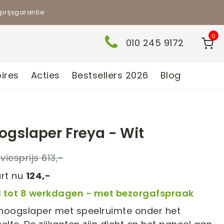
prijsgarantie
0
010 245 9172
ires
Acties
Bestsellers 2026
Blog
ogslaper Freya - Wit
613,-
rt nu
124,-
: 1 tot 8 werkdagen - met bezorgafspraak
fhoogslaper met speelruimte onder het