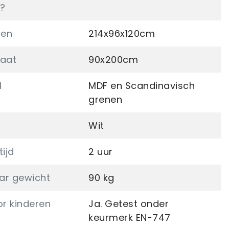
?
gen
214x96x120cm
aat
90x200cm
l
MDF en Scandinavisch
grenen
Wit
ijd
2 uur
ar gewicht
90 kg
or kinderen
Ja. Getest onder
keurmerk EN-747