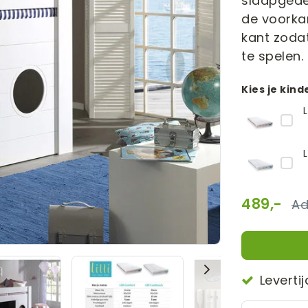
slaapgedee
de voorkan
kant zoda
te spelen.
Kies je kin
489,-
Leverti