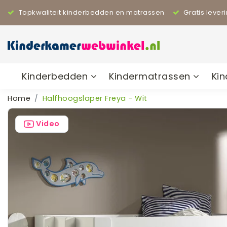
Topkwaliteit kinderbedden en matrassen
Gratis lever
Kinderbedden
Kindermatrassen
Ki
Home
Halfhoogslaper Freya - Wit
Video