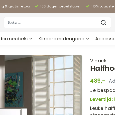
ing & gratis retour
100 dagen proefslapen
110% Laagste 
ndermeubels
Kinderbeddengoed
Accesso
Vipack
Halfho
489,-
Je bespaa
Levertijd
Leuke hal