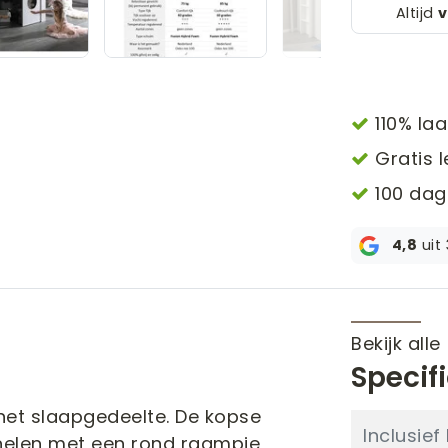
Altijd
v
110% laa
Gratis l
100 dag
4,8
uit
Bekijk alle
Specif
het slaapgedeelte. De kopse
Inclusie
panelen met een rond raampje