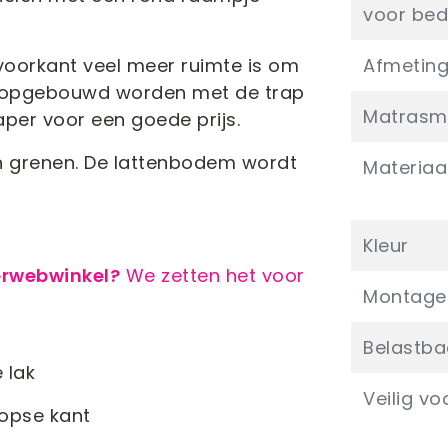
voor bed
 voorkant veel meer ruimte is om
Afmetin
el opgebouwd worden met de trap
Matrasm
aper voor een goede prijs.
h grenen. De lattenbodem wordt
Materiaa
Kleur
erwebwinkel?
We zetten het voor
Montaget
Belastba
 lak
Veilig vo
kopse kant