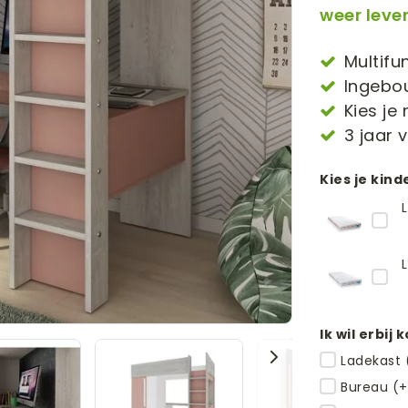
weer leve
Multif
Ingebo
Kies je
3 jaar 
Kies je kin
Ik wil erbij 
Ladekast 
Bureau (+