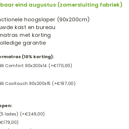
rbaar eind augustus (zomersluiting fabriek)
unctionele hoogslaper (90x200cm)
uwde kast en bureau
 matras met korting
volledige garantie
dermatras (10% korting):
Lilli Comfort 90x200x14 (+€170,00)
Lilli Cooltouch 90x200x15 (+€197,00)
kopen:
(5 lades) (+€249,00)
€179,00)