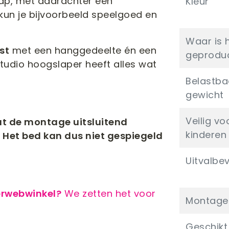
trap, met daarachter een
Kleur
un je bijvoorbeeld speelgoed en
Waar is 
st
met een hanggedeelte én een
geprodu
tudio hoogslaper heeft alles wat
Belastba
gewicht
Veilig vo
at
de montage uitsluitend
kinderen
 H
et bed kan dus niet gespiegeld
Uitvalbev
erwebwinkel?
We zetten het voor
Montaget
Geschikt