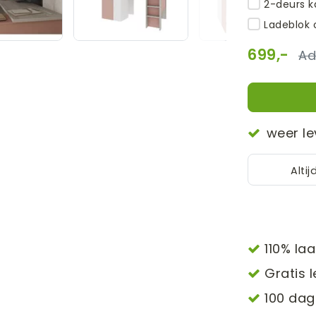
2-deurs k
Ladeblok 
699,-
weer le
Altij
110% laa
Gratis l
100 dag