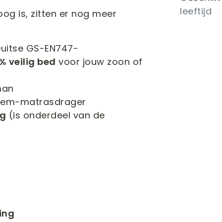
leeftijd
og is, zitten er nog meer
 Duitse GS-EN747-
% veilig bed
voor jouw zoon of
man
bodem-matrasdrager
ng
(is onderdeel van de
ing