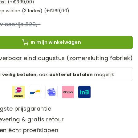
ast (+€399,00)
op wielen (3 lades) (+€169,00)
829,-
In mijn winkelwagen
verbaar eind augustus (zomersluiting fabriek)
d
veilig betalen
, ook
achteraf betalen
mogelijk
gste prijsgarantie
evering & gratis retour
en écht proefslapen