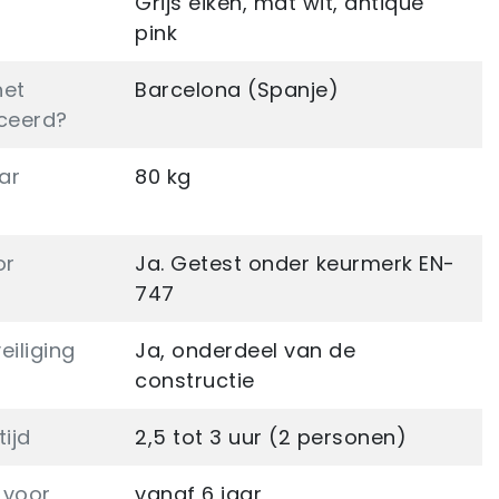
Grijs eiken, mat wit, antique
pink
het
Barcelona (Spanje)
ceerd?
ar
80 kg
or
Ja. Getest onder keurmerk EN-
747
eiliging
Ja, onderdeel van de
constructie
ijd
2,5 tot 3 uur (2 personen)
 voor
vanaf 6 jaar