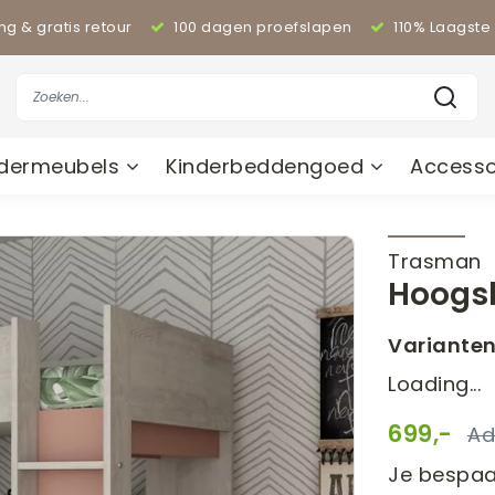
ing & gratis retour
100 dagen proefslapen
110% Laagste 
ndermeubels
Kinderbeddengoed
Accesso
Trasman
Hoogsl
Variante
Loading...
699,-
Je bespaa