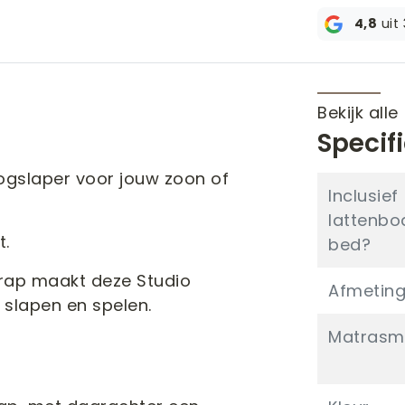
4,8
uit
Bekijk alle
Specif
ogslaper voor jouw zoon of
Inclusief
lattenb
t.
bed?
 trap maakt deze Studio
Afmetin
 slapen en spelen.
Matrasm