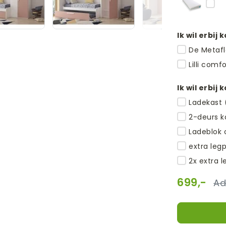
Ik wil erbij 
De Metaf
Lilli com
Ik wil erbij 
Ladekast 
2-deurs k
Ladeblok 
extra leg
2x extra 
699,-