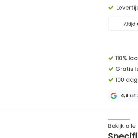
Leverti
Altijd
110% laa
Gratis l
100 dag
4,8
uit
Bekijk alle
Specif