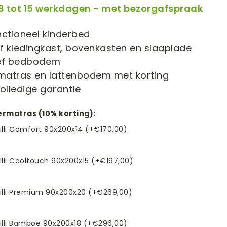
: 8 tot 15 werkdagen - met bezorgafspraak
nctioneel kinderbed
ef kledingkast, bovenkasten en slaaplade
ief bedbodem
 matras en lattenbodem met korting
volledige garantie
dermatras (10% korting):
Lilli Comfort 90x200x14 (+€170,00)
Lilli Cooltouch 90x200x15 (+€197,00)
Lilli Premium 90x200x20 (+€269,00)
Lilli Bamboe 90x200x18 (+€296,00)