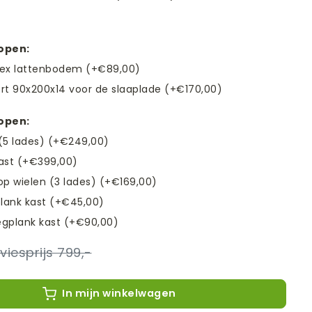
kopen:
lex lattenbodem (+€89,00)
fort 90x200x14 voor de slaaplade (+€170,00)
kopen:
(5 lades) (+€249,00)
ast (+€399,00)
op wielen (3 lades) (+€169,00)
plank kast (+€45,00)
legplank kast (+€90,00)
799,-
In mijn winkelwagen