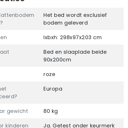
f lattenbodem
Het bed wordt exclusief
?
bodem geleverd
gen
lxbxh: 298x97x203 cm
aat
Bed en slaaplade beide
90x200cm
roze
het
Europa
ceerd?
ar gewicht
80 kg
or kinderen
Ja. Getest onder keurmerk