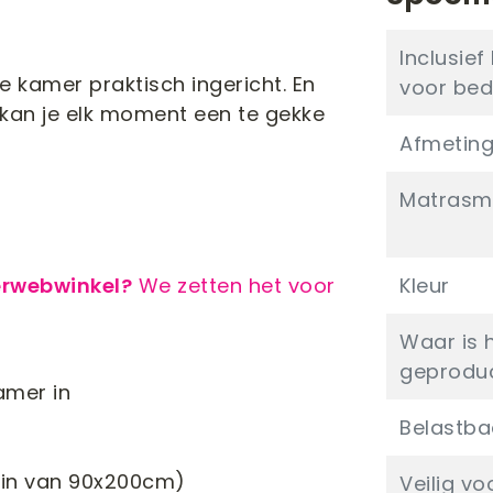
Inclusie
e kamer praktisch ingericht. En
voor bed
kan je elk moment een te gekke
Afmetin
Matrasm
erwebwinkel?
We zetten het voor
Kleur
Waar is 
geprodu
amer in
Belastba
s in van 90x200cm)
Veilig vo