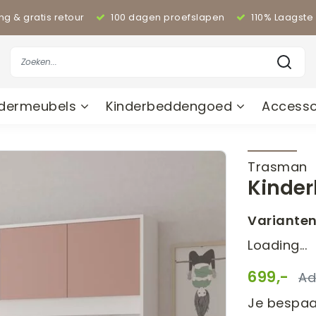
ing & gratis retour
100 dagen proefslapen
110% Laagste 
ndermeubels
Kinderbeddengoed
Accesso
Trasman
Kinder
Variante
Loading...
699,-
Je bespaa