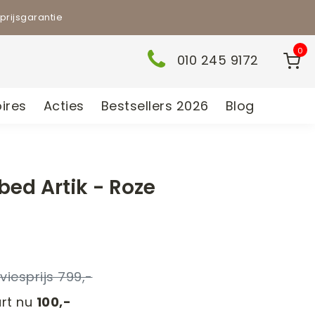
prijsgarantie
0
010 245 9172
ires
Acties
Bestsellers 2026
Blog
bed Artik - Roze
n
799,-
rt nu
100,-