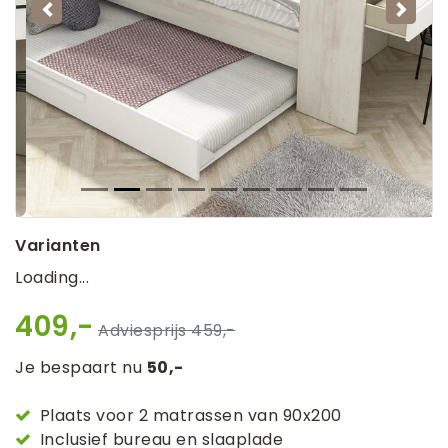
Vorige
Volg
Varianten
Loading...
409,-
459,-
Je bespaart nu
50,-
Plaats voor 2 matrassen van 90x200
Inclusief bureau en slaaplade