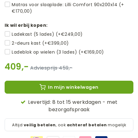
Matras voor slaaplade: Lilli Comfort 90x200x14 (+
€170,00)
Ik wil erbij kopen:
Ladekast (5 lades) (+€249,00)
2-deurs kast (+€399,00)
Ladeblok op wielen (3 lades) (+€169,00)
409,-
459,-
In mijn winkelwagen
Levertijd: 8 tot 15 werkdagen - met
bezorgafspraak
Altijd
veilig betalen
, ook
achteraf betalen
mogelijk