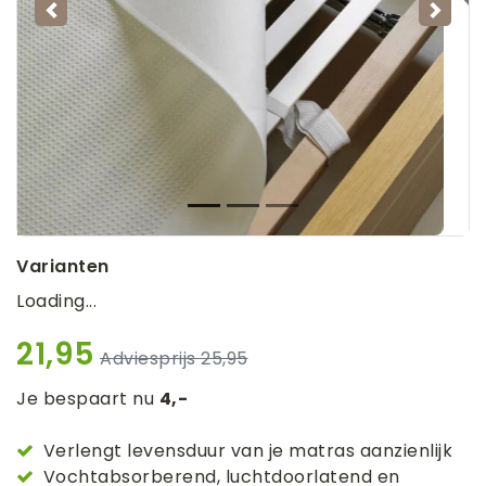
Vorige
Volg
Varianten
Loading...
21,95
25,95
Je bespaart nu
4,-
Verlengt levensduur van je matras aanzienlijk
Vochtabsorberend, luchtdoorlatend en