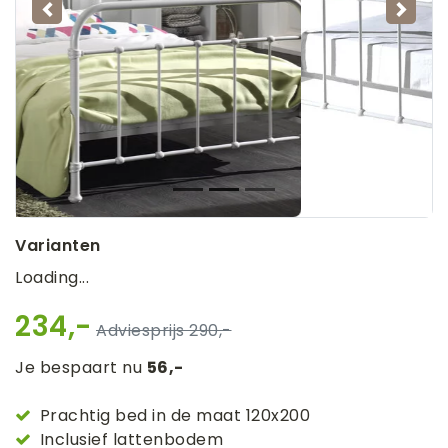
Vorige
Volg
Varianten
Loading...
234,-
290,-
Je bespaart nu
56,-
Prachtig bed in de maat 120x200
Inclusief lattenbodem