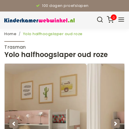
100 dagen proefslapen
0
Home
Yolo halfhoogslaper oud roze
Trasman
Yolo halfhoogslaper oud roze
Vorige
Volg