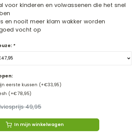
l voor kinderen en volwassenen die het snel
ben
fris en nooit meer klam wakker worden
goed vocht op
euze:
*
kopen:
ijn eerste kussen (+€33,95)
resh (+€78,95)
49,95
In mijn winkelwagen