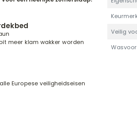
Eigensc
Keurmer
erdekbed
Veilig vo
aun
ooit meer klam wakker worden
Wasvoors
alle Europese veiligheidseisen