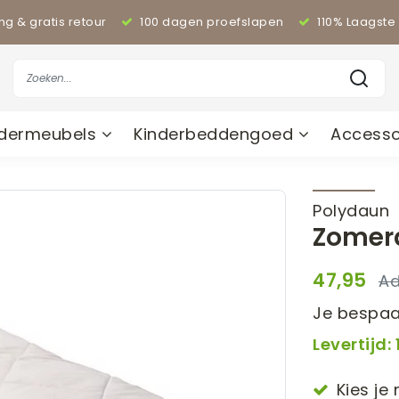
ing & gratis retour
100 dagen proefslapen
110% Laagste 
ndermeubels
Kinderbeddengoed
Accesso
Polydaun
Zomer
47,95
Je bespaa
Levertijd:
Kies je