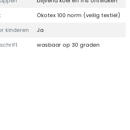
happen
blijvend koel en fris ontwaken
k
Ökotex 100 norm (veilig textiel)
or kinderen
Ja
chrift
wasbaar op 30 graden