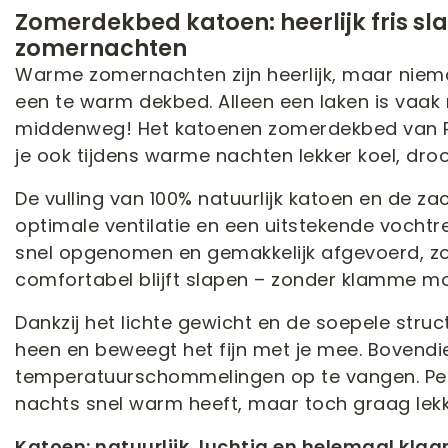
Zomerdekbed katoen: heerlijk fris sl
zomernachten
Warme zomernachten zijn heerlijk, maar niem
een te warm dekbed. Alleen een laken is vaak nét
middenweg! Het katoenen zomerdekbed van P
je ook tijdens warme nachten lekker koel, dro
De vulling van 100% natuurlijk katoen en de za
optimale ventilatie en een uitstekende vochtr
snel opgenomen en gemakkelijk afgevoerd, zod
comfortabel blijft slapen – zonder klamme m
Dankzij het lichte gewicht en de soepele struc
heen en beweegt het fijn met je mee. Bovendi
temperatuurschommelingen op te vangen. Perf
nachts snel warm heeft, maar toch graag lekk
Katoen: natuurlijk, luchtig en helemaal klaa