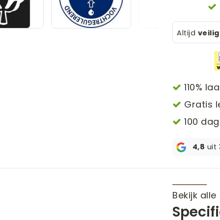
Altijd
veili
110% laa
Gratis l
100 dag
4,8
uit
Bekijk alle
Specif