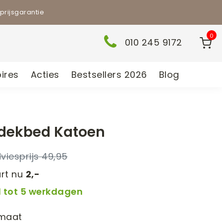
prijsgarantie
0
010 245 9172
ires
Acties
Bestsellers 2026
Blog
dekbed Katoen
49,95
rt nu
2,-
 1 tot 5 werkdagen
 maat