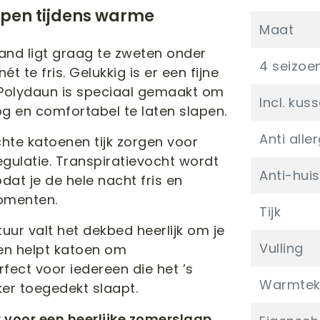
apen tijdens warme
Maat
and ligt graag te zweten onder
4 seizoe
 te fris. Gelukkig is er een fijne
olydaun is speciaal gemaakt om
Incl. kus
og en comfortabel te laten slapen.
Anti alle
chte katoenen tijk zorgen voor
egulatie. Transpiratievocht wordt
Anti-huis
at je de hele nacht fris en
omenten.
Tijk
tuur valt het dekbed heerlijk om je
Vulling
en helpt katoen om
ect voor iedereen die het ’s
Warmtek
er toegedekt slaapt.
r voor een heerlijke zomerslaap.