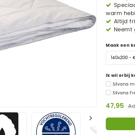
Speciaa
warm heb
Altijd 
Neemt 
Maak een k
Ik wil erbij 
Silvana m
Silvana F
47,95