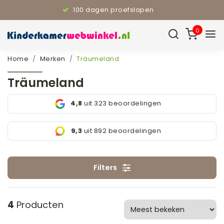
110% Laagste prijsgarantie
0
Home
Merken
Träumeland
Träumeland
4,8
uit 323 beoordelingen
9,3
uit 892 beoordelingen
Filters
4
Producten