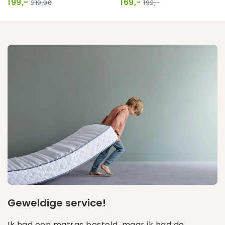
199,-
169,-
219,90
192,-
Geweldige service!
Ik had een matras besteld, maar ik had de