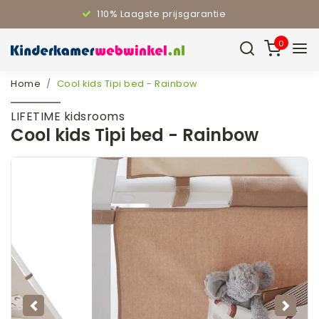
110% Laagste prijsgarantie
0
Home
Cool kids Tipi bed - Rainbow
LIFETIME kidsrooms
Cool kids Tipi bed - Rainbow
Vorige
Volg