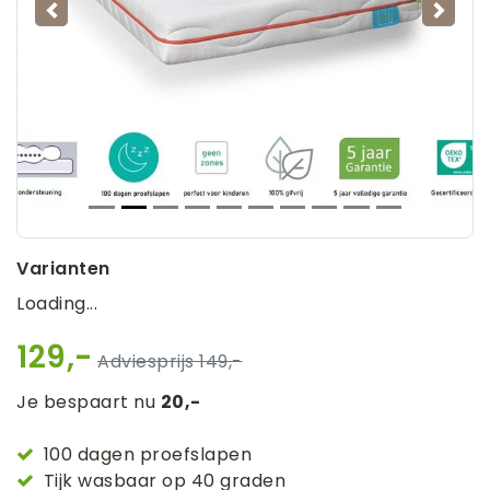
Vorige
Volg
Varianten
Loading...
129,-
149,-
Je bespaart nu
20,-
100 dagen proefslapen
Tijk wasbaar op 40 graden